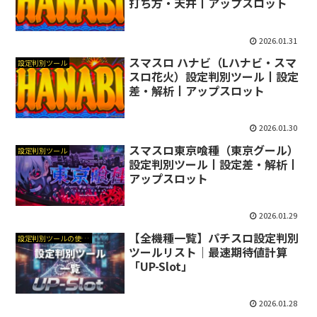
打ち方・天井丨アップスロット
2026.01.31
スマスロ ハナビ（Lハナビ・スマ
設定判別ツール
スロ花火）設定判別ツール丨設定
差・解析丨アップスロット
2026.01.30
スマスロ東京喰種（東京グール）
設定判別ツール
設定判別ツール丨設定差・解析丨
アップスロット
2026.01.29
【全機種一覧】パチスロ設定判別
設定判別ツールの使い方
ツールリスト｜最速期待値計算
「UP-Slot」
2026.01.28