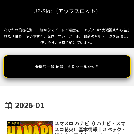
UP-Slot（アップスロット）
あなたの設定推測に、確かなスピードと精度を。 アプスロは実戦視点から生ま
れた「世界一使いやすく、世界一早い」ツール。 最新の解析データを反映し、
使いやすさを磨き続けています。
​全機種一覧 ▶︎ 設定判別ツールを使う
2026-01
スマスロ ハナビ（Lハナビ・スマ
解析情報
スロ花火）基本情報丨スペック・