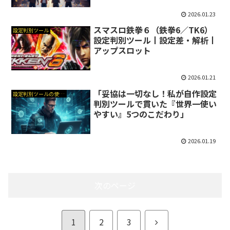
2026.01.23
スマスロ鉄拳６（鉄拳6／TK6）
設定判別ツール
設定判別ツール丨設定差・解析丨
アップスロット
2026.01.21
​「妥協は一切なし！私が自作設定
設定判別ツールの使い方
判別ツールで貫いた『世界一使い
やすい』5つのこだわり」
2026.01.19
次のページ
次
1
2
3