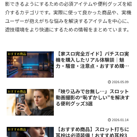
影できるようにするための必須アイテムや便利グッズを紹
介するカテゴリです。実際に使って良かった商品や、実機
ユーザーが抱えがちな悩みを解決するアイテムを中心に、
遊技環境をより快適にするための情報をまとめています。
【家スロ完全ガイド】パチスロ実
おすすめ商品
機を購入したリアル体験談｜魅
力・騒音・注意点・おすすめ購入
先まで徹底解説
2026.05.09
​「映り込みで台無し…」スロット
おすすめ商品
動画撮影の“恥ずかしい”を解決す
る便利グッズ3選
2026.01.14
​【おすすめ商品】スロット打ちに
おすすめ商品
耳栓は必須装備！おすすめ耳栓3