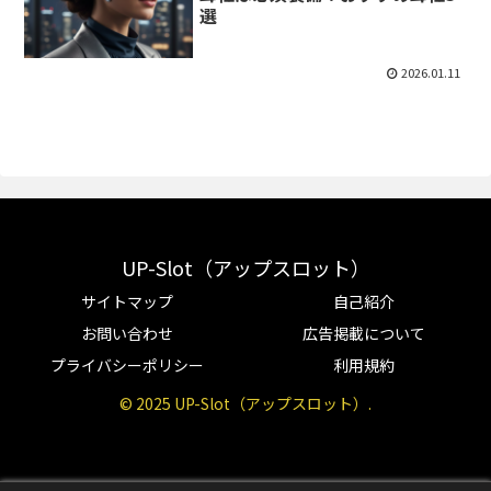
選
2026.01.11
UP-Slot（アップスロット）
サイトマップ
自己紹介
お問い合わせ
広告掲載について
プライバシーポリシー
利用規約
© 2025 UP-Slot（アップスロット）.