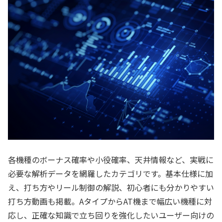
各機種のボーナス確率や小役確率、天井情報など、実戦に
必要な解析データを網羅したカテゴリです。基本仕様に加
え、打ち方やリール制御の解説、初心者にも分かりやすい
打ち方動画も掲載。AタイプからAT機まで幅広い機種に対
応し、正確な知識で立ち回りを強化したいユーザー向けの