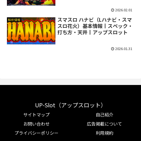
2026.02.01
スマスロ ハナビ（Lハナビ・スマ
解析情報
スロ花火）基本情報丨スペック・
打ち方・天井丨アップスロット
2026.01.31
UP-Slot（アップスロット）
サイトマップ
自己紹介
お問い合わせ
広告掲載について
プライバシーポリシー
利用規約