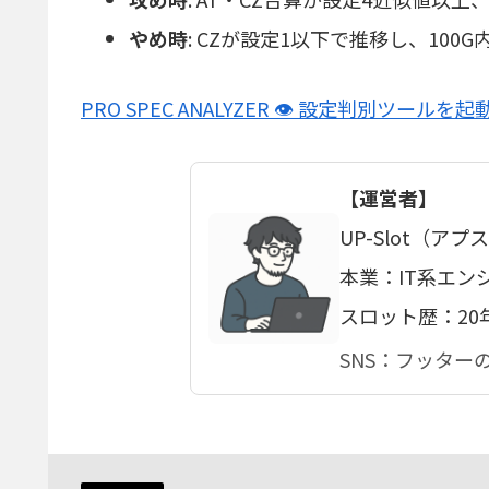
やめ時
: CZが設定1以下で推移し、10
PRO SPEC ANALYZER
👁️
設定判別ツールを起
【運営者】
UP-Slot（ア
本業：IT系エン
スロット歴：20
SNS：フッター