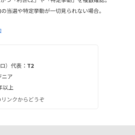
0G内の当選や特定挙動が一切見られない場合。
動
プスロ）代表：
T2
ジニア
年以上
のリンクからどうぞ