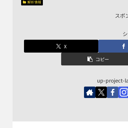
解析情報
スポ
シ
X
コピー
up-projec