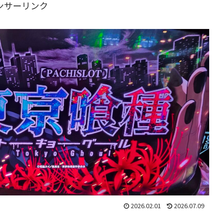
ンサーリンク
2026.02.01
2026.07.09