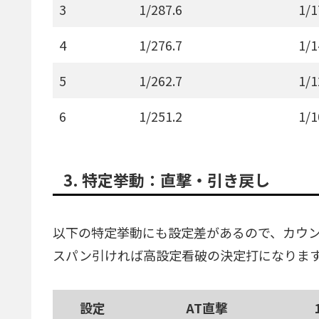
3
1/287.6
1/1
4
1/276.7
1/1
5
1/262.7
1/1
6
1/251.2
1/1
3. 特定挙動：直撃・引き戻し
以下の特定挙動にも設定差があるので、カウン
スパン引ければ高設定看破の決定打になりま
設定
AT直撃