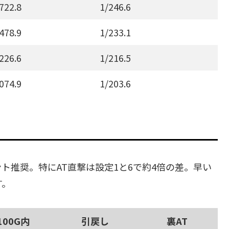
722.8
1/246.6
478.9
1/233.1
226.6
1/216.5
074.9
1/203.6
ト推奨。特にAT直撃は設定1と6で約4倍の差。早い
す。
100G内
引戻し
裏AT