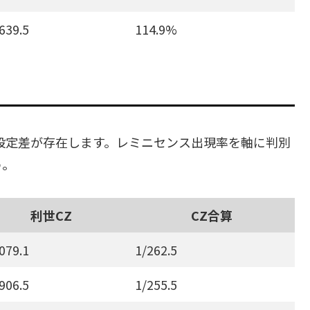
639.5
114.9%
設定差が存在します。レミニセンス出現率を軸に判別
う。
利世CZ
CZ合算
079.1
1/262.5
906.5
1/255.5