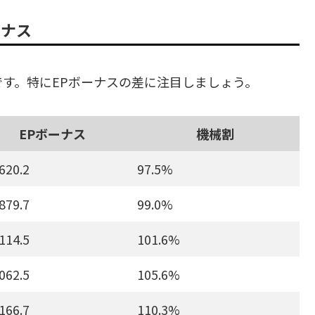
ーナス
す。特にEPボーナスの差に注目しましょう。
EPボーナス
機械割
620.2
97.5%
879.7
99.0%
114.5
101.6%
062.5
105.6%
166.7
110.3%