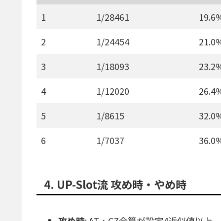
1
1/28461
19.6
2
1/24454
21.0
3
1/18093
23.2
4
1/12020
26.4
5
1/8615
32.0
6
1/7037
36.0
4. UP-Slot流 攻め時・やめ時
攻め時
: AT・CZ合算が設定4近似値以