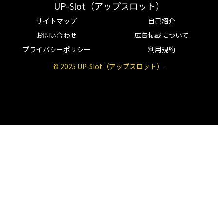
UP-Slot（アップスロット）
サイトマップ
自己紹介
お問い合わせ
広告掲載について
プライバシーポリシー
利用規約
© 2025 UP-Slot（アップスロット）.