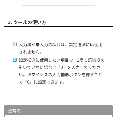
3. ツールの使い方
入力欄が未入力の項目は、設定推測には使用
されません。
設定推測に使用したい項目で、1度も該当役を
引いていない場合は「0」を入力してくださ
い。※マイナスの入力補助ボタンを押すこと
で「0」に設定できます。
通常時