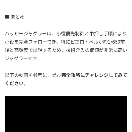
■ まとめ
ハッピージャグラーは、小役優先制御と中押し手順により
小役を完全フォローでき、特にピエロ・ベルが約1/650前
後と高頻度で出現するため、技術介入の価値が非常に高い
ジャグラーです。
以下の動画を参考に、ぜひ
完全攻略にチャレンジしてみて
ください。