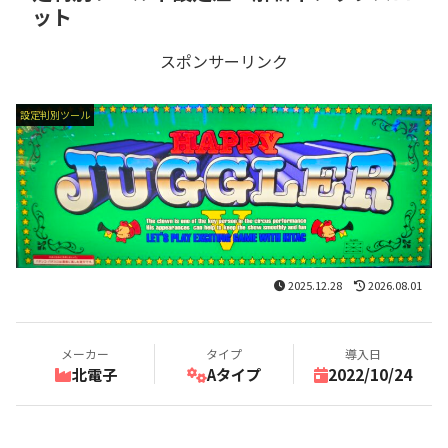
ット
スポンサーリンク
設定判別ツール
2025.12.28
2026.08.01
メーカー
タイプ
導入日
北電子
Aタイプ
2022/10/24