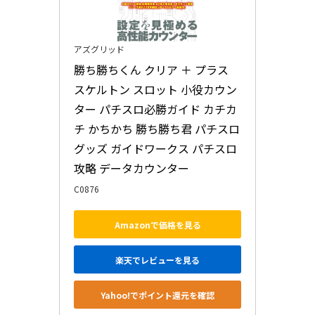
アズグリッド
勝ち勝ちくん クリア ＋ プラス 
スケルトン スロット 小役カウン
ター パチスロ必勝ガイド カチカ
チ かちかち 勝ち勝ち君 パチスロ 
グッズ ガイドワークス パチスロ
攻略 データカウンター
C0876
Amazonで価格を見る
楽天でレビューを見る
Yahoo!でポイント還元を確認