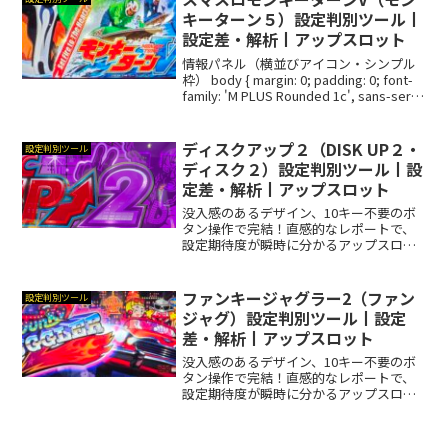
キーターン５）設定判別ツール丨
設定差・解析丨アップスロット
情報パネル（横並びアイコン・シンプル
枠） body { margin: 0; padding: 0; font-
family: 'M PLUS Rounded 1c', sans-serif;
background-color: #ffff...
ディスクアップ２（DISK UP２・
設定判別ツール
ディスク２）設定判別ツール丨設
定差・解析丨アップスロット
​没入感のあるデザイン、10キー不要のボ
タン操作で完結！直感的なレポートで、
設定期待度が瞬時に分かるアップスロッ
トの判別ツール。実戦を想定した最適な
UIで、あなたの設定推測を強力にサポー
トします。
ファンキージャグラー2（ファン
設定判別ツール
ジャグ）設定判別ツール丨設定
差・解析丨アップスロット
没入感のあるデザイン、10キー不要のボ
タン操作で完結！直感的なレポートで、
設定期待度が瞬時に分かるアップスロッ
トの判別ツール。実戦を想定した最適な
UIで、あなたの設定推測を強力にサポー
トします。