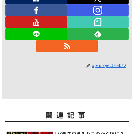
up-project-lab.t2
関連記事
Lパチスロうみねこのなく頃に２
設定判別ツール