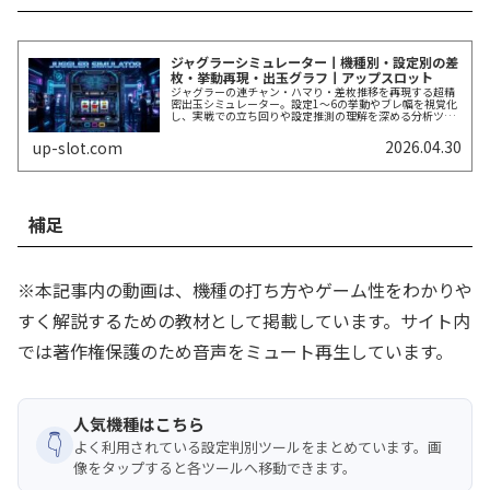
ジャグラーシミュレーター丨機種別・設定別の差
枚・挙動再現・出玉グラフ丨アップスロット
ジャグラーの連チャン・ハマり・差枚推移を再現する超精
密出玉シミュレーター。設定1〜6の挙動やブレ幅を視覚化
し、実戦での立ち回りや設定推測の理解を深める分析ツー
ルです。
2026.04.30
up-slot.com
補足
※本記事内の動画は、機種の打ち方やゲーム性をわかりや
すく解説するための教材として掲載しています。サイト内
では著作権保護のため音声をミュート再生しています。
人気機種はこちら
👇
よく利用されている設定判別ツールをまとめています。画
像をタップすると各ツールへ移動できます。