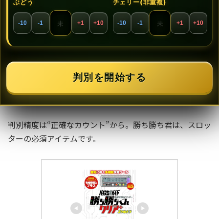
ぶどう
チェリー(非重複)
-10
-1
+1
+10
-10
-1
+1
+10
判別を開始する
判別精度は“正確なカウント”から。勝ち勝ち君は、スロッ
ターの必須アイテムです。