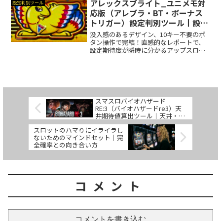
トします。
アレックスブライト_ユニメモ対
設定判別ツール
応版（アレブラ・BT・ボーナス
トリガー）設定判別ツール丨設定
差・解析丨アップスロット
​没入感のあるデザイン、10キー不要のボ
タン操作で完結！直感的なレポートで、
設定期待度が瞬時に分かるアップスロッ
トの判別ツール。実戦を想定した最適な
UIで、あなたの設定推測を強力にサポー
トします。
スマスロバイオハザード
RE:3（バイオハザードre3）天
井期待値算出ツール丨天井・狙
い目・やめどき丨アップスロッ
​スロットのハマりにイライラし
ト
ないためのマインドセット｜完
全確率との向き合い方
コメント
コメントを書き込む