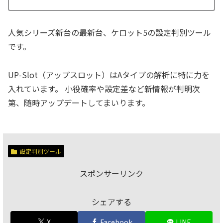
人気シリーズ新台の最新台、ケロット5の設定判別ツール
です。
UP‑Slot（アップスロット）はAタイプの解析に特に力を
入れています。 小役確率や設定差など新情報が判明次
第、随時アップデートしてまいります。
設定判別ツール
スポンサーリンク
シェアする
X
Facebook
LINE