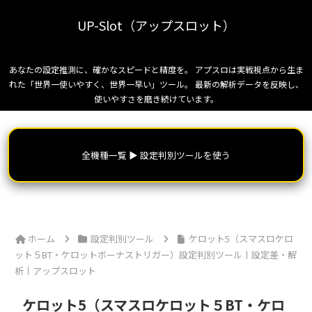
UP-Slot（アップスロット）
あなたの設定推測に、確かなスピードと精度を。 アプスロは実戦視点から生ま
れた「世界一使いやすく、世界一早い」ツール。 最新の解析データを反映し、
使いやすさを磨き続けています。
​全機種一覧 ▶︎ 設定判別ツールを使う
ホーム
設定判別ツール
ケロット5（スマスロケロ
ット５BT・ケロットボーナストリガー）設定判別ツール丨設定差・解
析丨アップスロット
ケロット5（スマスロケロット５BT・ケロ