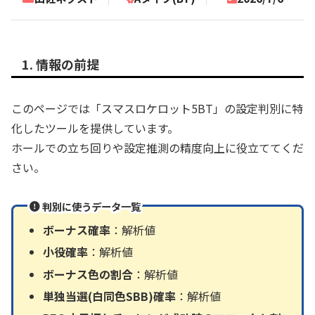
1. 情報の前提
このページでは「スマスロケロット5BT」の設定判別に特
化したツールを提供しています。
ホールでの立ち回りや設定推測の精度向上に役立ててくだ
さい。
判別に使うデータ一覧
ボーナス確率
：解析値
小役確率
：解析値
ボーナス色の割合
：解析値
単独当選(白同色SBB)確率
：解析値