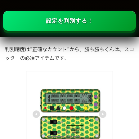
設定を判別する！
判別精度は“正確なカウント”から。勝ち勝ちくんは、スロ
ッターの必須アイテムです。