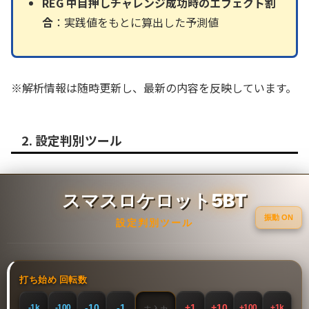
REG 中目押しチャレンジ成功時のエフェクト割
合
：実践値をもとに算出した予測値
※解析情報は随時更新し、最新の内容を反映しています。
2. 設定判別ツール
スマスロケロット5BT
振動 ON
設定判別ツール
打ち始め 回転数
-10
-1
+1
+10
-1k
-100
+100
+1k