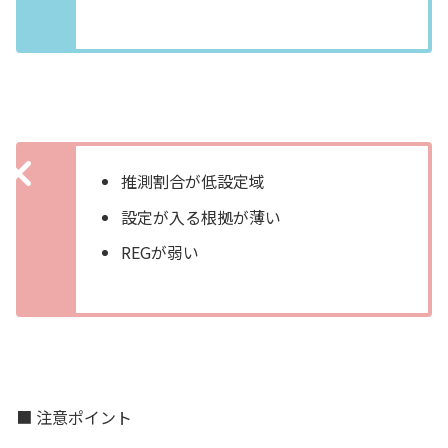
推測割合が低設定域
設定が入る根拠が薄い
REGが弱い
■ 注意ポイント