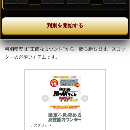
判別を開始する
判別精度は“正確なカウント”から。勝ち勝ち君は、スロッ
ターの必須アイテムです。
アズグリッド