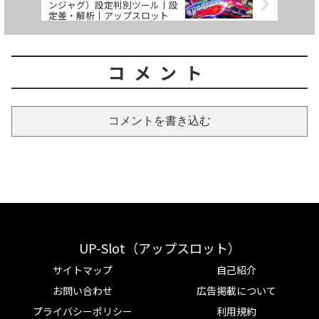
ンジャグ）設定判別ツール丨設
定差・解析丨アップスロット
コメント
コメントを書き込む
UP-Slot（アップスロット）
サイトマップ
自己紹介
お問い合わせ
広告掲載について
プライバシーポリシー
利用規約