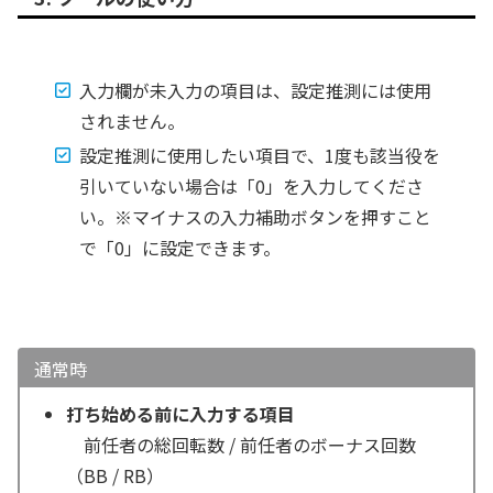
入力欄が未入力の項目は、設定推測には使用
されません。
設定推測に使用したい項目で、1度も該当役を
引いていない場合は「0」を入力してくださ
い。※マイナスの入力補助ボタンを押すこと
で「0」に設定できます。
通常時
打ち始める前に入力する項目
前任者の総回転数 / 前任者のボーナス回数
（BB / RB）