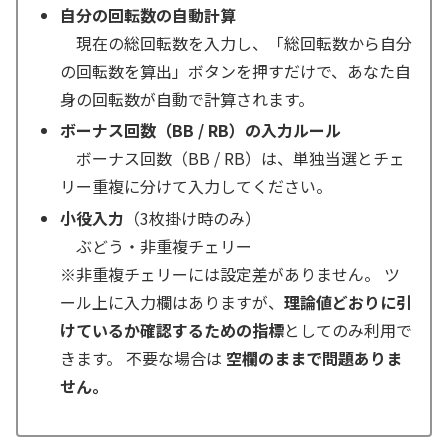
自分の回転数の自動計算
現在の総回転数を入力し、「総回転数から自分
の回転数を算出」ボタンを押すだけで、あなた自
身の回転数が自動で計算されます。
ボーナス回数（BB / RB）の入力ルール
ボーナス回数（BB / RB）は、単独当選とチェ
リー重複に分けて入力してください。
小役入力
（3枚掛け時のみ）
ぶどう・非重複チェリー
※非重複チェリーには設定差がありません。 ツ
ール上に入力欄はありますが、
理論値どおりに引
けているか確認するための指標
としてのみ利用で
きます。 不要な場合は
空欄のままで問題ありま
せん。