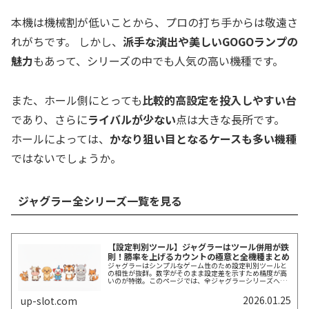
本機は機械割が低いことから、プロの打ち手からは敬遠さ
れがちです。 しかし、
派手な演出や美しいGOGOランプの
魅力
もあって、シリーズの中でも人気の高い機種です。
また、ホール側にとっても
比較的高設定を投入しやすい台
であり、さらに
ライバルが少ない
点は大きな長所です。
ホールによっては、
かなり狙い目となるケースも多い機種
ではないでしょうか。
ジャグラー全シリーズ一覧を見る
​【設定判別ツール】ジャグラーはツール併用が鉄
則！勝率を上げるカウントの極意と全機種まとめ
ジャグラーはシンプルなゲーム性のため設定判別ツールと
の相性が抜群。数字がそのまま設定差を示すため精度が高
いのが特徴。このページでは、全ジャグラーシリーズへの
リンクもまとめております。ぶどうやチェリーもカウント
して、高設定挙動をお見逃しなく。
2026.01.25
up-slot.com