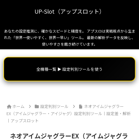
UP-Slot（アップスロット）
あなたの設定推測に、確かなスピードと精度を。 アプスロは実戦視点から生ま
れた「世界一使いやすく、世界一早い」ツール。 最新の解析データを反映し、
使いやすさを磨き続けています。
​全機種一覧 ▶︎ 設定判別ツールを使う
ホーム
設定判別ツール
ネオアイムジャグラー
EX（アイムジャグラー・アイジャグ）設定判別ツール丨設定差・解析
丨アップスロット
ネオアイムジャグラーEX（アイムジャグラ