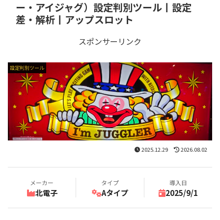
ー・アイジャグ）設定判別ツール丨設定
差・解析丨アップスロット
スポンサーリンク
設定判別ツール
2025.12.29
2026.08.02
メーカー
タイプ
導入日
北電子
Aタイプ
2025/9/1