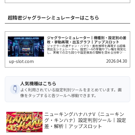
超精密ジャグラーシミュレーターはこちら
ジャグラーシミュレーター丨機種別・設定別の差
枚・挙動再現・出玉グラフ丨アップスロット
ジャグラーの連チャン・ハマり・差枚推移を再現する超精
密出玉シミュレーター。設定1〜6の挙動やブレ幅を視覚化
し、実戦での立ち回りや設定推測の理解を深める分析ツー
ルです。
2026.04.30
up-slot.com
人気機種はこちら
👇
よく利用されている設定判別ツールをまとめています。画
像をタップすると各ツールへ移動できます。
ニューキングハナハナV（ニューキン
グ・キンハナ）設定判別ツール丨設定
差・解析丨アップスロット