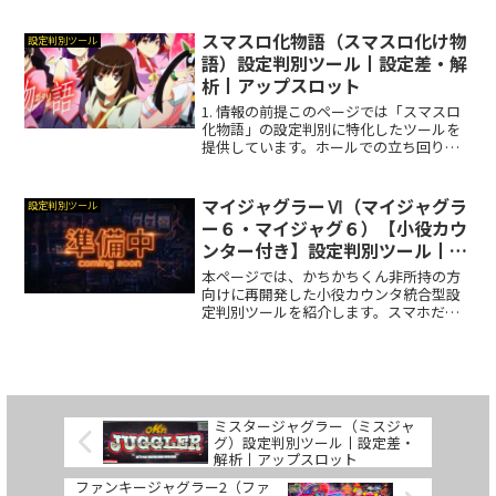
UIで、あなたの設定推測を強力にサポー
トします。
スマスロ化物語（スマスロ化け物
設定判別ツール
語）設定判別ツール丨設定差・解
析丨アップスロット
1. 情報の前提このページでは「スマスロ
化物語」の設定判別に特化したツールを
提供しています。ホールでの立ち回りや
設定推測の精度向上に役立ててくださ
い。判別に使うデータ一覧AT確率：解析
値スイカ確率：解析値弱チェリーのAT直
マイジャグラーⅥ（マイジャグラ
設定判別ツール
撃選率：解析値規定...
ー６・マイジャグ６）【小役カウ
ンター付き】設定判別ツール丨設
定差・解析丨アップスロット
本ページでは、かちかちくん非所持の方
向けに再開発した小役カウンタ統合型設
定判別ツールを紹介します。スマホだけ
で“カウント→判別→結果”まで一気に進
められる実戦用の補助ツールです。
ミスタージャグラー（ミスジャ
グ）設定判別ツール丨設定差・
解析丨アップスロット
ファンキージャグラー2（ファ