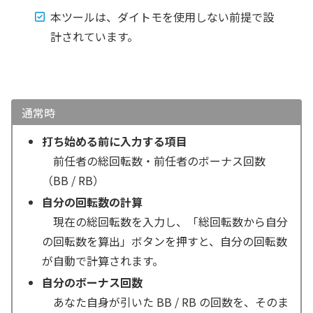
本ツールは、ダイトモを使用しない前提で設
計されています。
通常時
打ち始める前に入力する項目
前任者の総回転数・前任者のボーナス回数
（BB / RB）
自分の回転数の計算
現在の総回転数を入力し、「総回転数から自分
の回転数を算出」ボタンを押すと、自分の回転数
が自動で計算されます。
自分のボーナス回数
あなた自身が引いた BB / RB の回数を、そのま