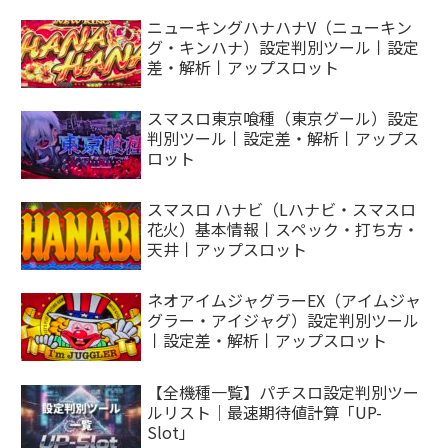
ニューキングハナハナV（ニューキン
グ・キンハナ）設定判別ツール丨設定
差・解析丨アップスロット
スマスロ東京喰種（東京グール）設定
判別ツール丨設定差・解析丨アップス
ロット
スマスロ ハナビ（Lハナビ・スマスロ
花火）基本情報丨スペック・打ち方・
天井丨アップスロット
ネオアイムジャグラーEX（アイムジャ
グラー・アイジャグ）設定判別ツール
丨設定差・解析丨アップスロット
【全機種一覧】パチスロ設定判別ツー
ルリスト｜最速期待値計算「UP-
Slot」