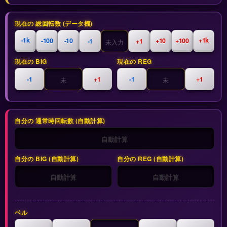
現在の 総回転数 (データ機)
-1k
+1k
-100
+100
-10
+10
-1
+1
現在の BIG
現在の REG
-1
+1
-1
+1
自分の 通常時回転数 (自動計算)
自分の BIG (自動計算)
自分の REG (自動計算)
ベル