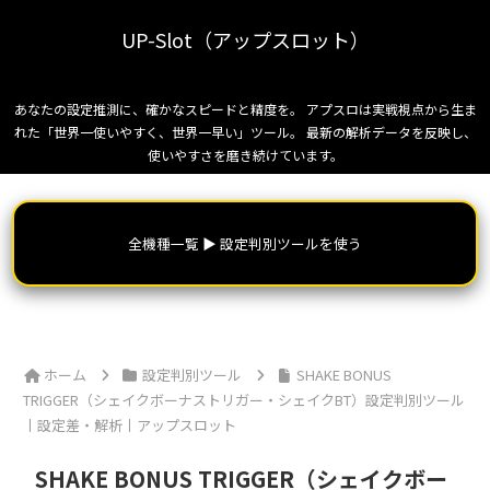
UP-Slot（アップスロット）
あなたの設定推測に、確かなスピードと精度を。 アプスロは実戦視点から生ま
れた「世界一使いやすく、世界一早い」ツール。 最新の解析データを反映し、
使いやすさを磨き続けています。
​全機種一覧 ▶︎ 設定判別ツールを使う
ホーム
設定判別ツール
SHAKE BONUS
TRIGGER（シェイクボーナストリガー・シェイクBT）設定判別ツール
丨設定差・解析丨アップスロット
SHAKE BONUS TRIGGER（シェイクボー