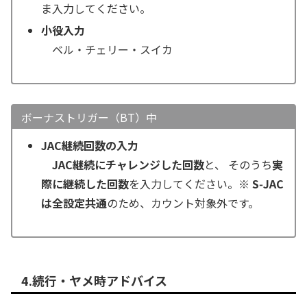
ま入力してください。
小役入力
ベル・チェリー・スイカ
ボーナストリガー（BT）中
JAC継続回数の入力
JAC継続にチャレンジした回数
と、 そのうち
実
際に継続した回数
を入力してください。※
S‑JAC
は全設定共通
のため、カウント対象外です。
4.続行・ヤメ時アドバイス