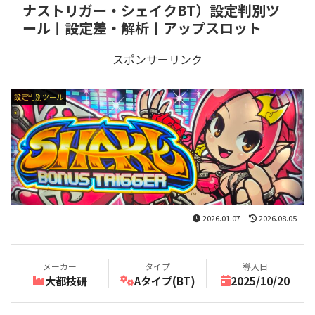
ナストリガー・シェイクBT）設定判別ツ
ール丨設定差・解析丨アップスロット
スポンサーリンク
設定判別ツール
2026.01.07
2026.08.05
メーカー
タイプ
導入日
大都技研
Aタイプ(BT)
2025/10/20