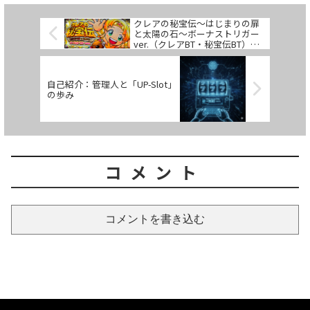
クレアの秘宝伝～はじまりの扉
と太陽の石～ボーナストリガー
ver.（クレアBT・秘宝伝BT）設
定判別ツール丨設定差・解析丨
アップスロット
自己紹介：管理人と「UP-Slot」
の歩み
コメント
コメントを書き込む