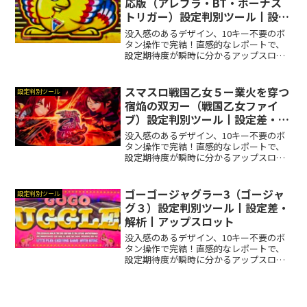
応版（アレブラ・BT・ボーナス
トリガー）設定判別ツール丨設定
差・解析丨アップスロット
​没入感のあるデザイン、10キー不要のボ
タン操作で完結！直感的なレポートで、
設定期待度が瞬時に分かるアップスロッ
トの判別ツール。実戦を想定した最適な
UIで、あなたの設定推測を強力にサポー
トします。
スマスロ戦国乙女５ー業火を穿つ
設定判別ツール
宿焔の双刃ー（戦国乙女ファイ
ブ）設定判別ツール丨設定差・解
析丨アップスロット
没入感のあるデザイン、10キー不要のボ
タン操作で完結！直感的なレポートで、
設定期待度が瞬時に分かるアップスロッ
トの判別ツール。実戦を想定した最適な
UIで、あなたの設定推測を強力にサポー
トします。
ゴーゴージャグラー3（ゴージャ
設定判別ツール
グ３）設定判別ツール丨設定差・
解析丨アップスロット
​没入感のあるデザイン、10キー不要のボ
タン操作で完結！直感的なレポートで、
設定期待度が瞬時に分かるアップスロッ
トの判別ツール。実戦を想定した最適な
UIで、あなたの設定推測を強力にサポー
トします。