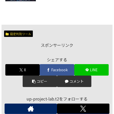
設定判別ツール
スポンサーリンク
シェアする
X
Facebook
LINE
コピー
コメント
up-project-lab.t2をフォローする