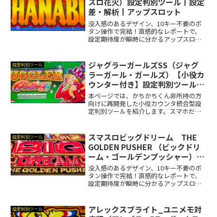
スロ花火）設定判別ツール丨設定
差・解析丨アップスロット
​没入感のあるデザイン、10キー不要のボ
タン操作で完結！直感的なレポートで、
設定期待度が瞬時に分かるアップスロッ
トの判別ツール。実戦を想定した最適な
UIで、あなたの設定推測を強力にサポー
トします。
ジャグラーガールズSS（ジャグ
設定判別ツール
ラーガール・ガールズ）【小役カ
ウンター付き】設定判別ツール丨
設定差・解析丨アップスロット
本ページでは、かちかちくん非所持の方
向けに再開発した小役カウンタ統合型設
定判別ツールを紹介します。スマホだけ
で“カウント→判別→結果”まで一気に進
められる実戦用の補助ツールです。
スマスロビッグドリーム THE
設定判別ツール
GOLDEN PUSHER （ビックドリ
ーム・ゴールデンプッシャー）設
定判別ツール丨設定差・解析丨ア
没入感のあるデザイン、10キー不要のボ
ップスロット
タン操作で完結！直感的なレポートで、
設定期待度が瞬時に分かるアップスロッ
トの判別ツール。実戦を想定した最適な
UIで、あなたの設定推測を強力にサポー
トします。
アレックスブライト_ユニメモ対
設定判別ツール