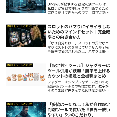
UP‑Slot が提供する 設定判別ツール は、
私自身が実戦で押し引きを判断するため
に作り続けてきたものです。 数字が語る
ドラマを歪めず、確率が示す“本来の
姿”をそのまま伝える。 この記事では、そ
の根底にある 3つのこだわり をお伝えし
​スロットのハマりにイライラしな
設定判別ツールの使い方
ます...
いためのマインドセット｜完全確
率との向き合い方
​「なぜ自分だけ…」スロットの異常なハ
マりにストレスを感じていませんか？完
全確率で抽選される以上、ハマりは誰に
でも起こる現象です。本記事では、ハマ
りとの向き合い方や冷静な判断を支える
マインドセットを解説。無駄な投資を防
​【設定判別ツール】ジャグラーは
設定判別ツールの使い方
ぎ、期待値に基づいた立ち回りを身につ
ツール併用が鉄則！勝率を上げる
けましょう。
カウントの極意と全機種まとめ
ジャグラーはシンプルなゲーム性のため
設定判別ツールとの相性が抜群。数字が
そのまま設定差を示すため精度が高いの
が特徴。このページでは、全ジャグラー
シリーズへのリンクもまとめておりま
す。ぶどうやチェリーもカウントして、
​「妥協は一切なし！私が自作設定
設定判別ツールの使い方
高設定挙動をお見逃しなく。
判別ツールで貫いた『世界一使い
やすい』5つのこだわり」