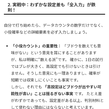
​2. 実戦中：わずかな設定差も「全入力」が鉄
則！
自分で打ち始めたら、データカウンタの数字だけでなく、
小役確率などの詳細要素を必ず入力しましょう。
「小役カウント」の重要性：
「ブドウを数えても意
味がない」という意見を耳にすることがあります
が、私は明確に“数える派”です。 確かに、1日の試行
ではブレが大きく、高設定でも引けないときは引け
ません。そうした意見にも一理ありますし、確率が
短期では収束しにくいことも事実です。
しかし、それでも
「高設定ほどブドウが出やすい可
能性が高い」ことは揺るぎない事実
です。 たとえ差
がわずかであっても、設定差がある以上、判別材料と
して使わない理由にはならないと考えています。