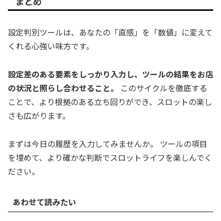
まとめ
​設定判別ツールは、あなたの「直感」を「数値」に変えて
くれる心強い味方です。
設定差のある要素をしっかり入力し、ツールの結果をお店
の状況と照らし合わせること。
このサイクルを徹底する
ことで、より根拠のある立ち回りができ、スロットの楽し
さも広がります。
まずは今日の履歴を入力してみませんか。 ツールの項目
を埋めて、より確かな判断でスロットライフを楽しんでく
ださい。
あわせて読みたい