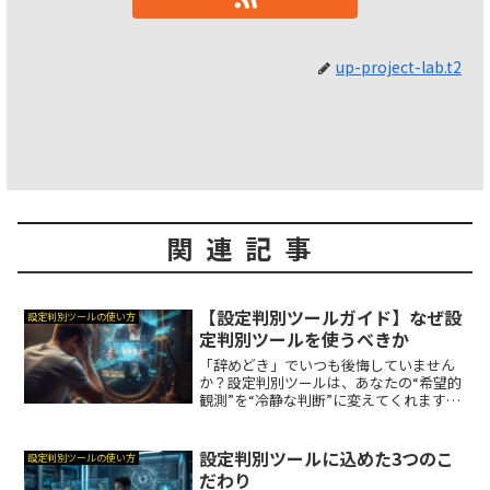
up-project-lab.t2
関連記事
【設定判別ツールガイド】なぜ設
設定判別ツールの使い方
定判別ツールを使うべきか
「辞めどき」でいつも後悔していません
か？設定判別ツールは、あなたの“希望的
観測”を“冷静な判断”に変えてくれます。​
1. 誰もが持っている「あと少し」という
悪魔の囁き​スロットを打っていて、一番
難しいのは「勝つこと」ではありませ
設定判別ツールに込めた3つのこ
設定判別ツールの使い方
ん。 本当に...
だわり