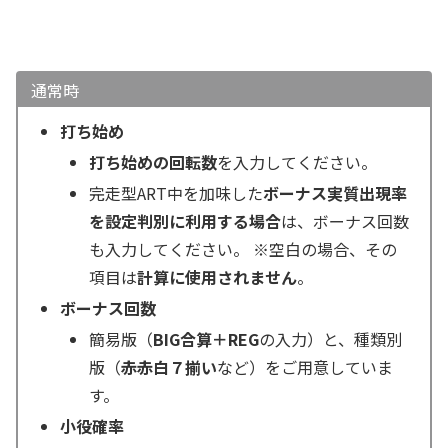
通常時
打ち始め
打ち始めの回転数
を入力してください。
完走型ART中を加味した
ボーナス実質出現率
を設定判別に利用する場合
は、ボーナス回数
も入力してください。 ※空白の場合、その
項目は
計算に使用されません
。
ボーナス回数
簡易版（
BIG合算＋REG
の入力）と、種類別
版（
赤赤白７揃い
など）をご用意していま
す。
小役確率