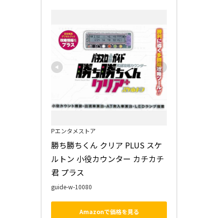
Pエンタメストア
勝ち勝ちくん クリア PLUS スケ
ルトン 小役カウンター カチカチ
君 プラス
guide-w-10080
Amazonで価格を見る