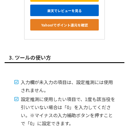
楽天でレビューを見る
Yahoo!でポイント還元を確認
3. ツールの使い方
入力欄が未入力の項目は、設定推測には使用
されません。
設定推測に使用したい項目で、1度も該当役を
引いていない場合は「0」を入力してくださ
い。※マイナスの入力補助ボタンを押すこと
で「0」に設定できます。