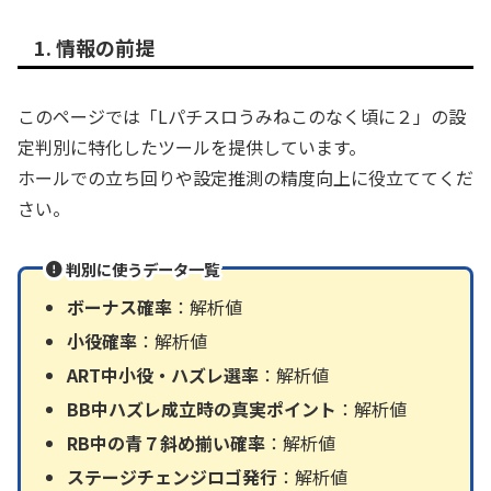
1. 情報の前提
このページでは「Lパチスロうみねこのなく頃に２」の設
定判別に特化したツールを提供しています。
ホールでの立ち回りや設定推測の精度向上に役立ててくだ
さい。
判別に使うデータ一覧
ボーナス確率
：解析値
小役確率
：解析値
ART中小役・ハズレ選率
：解析値
BB中ハズレ成立時の真実ポイント
：解析値
RB中の青７斜め揃い確率
：解析値
ステージチェンジロゴ発行
：解析値