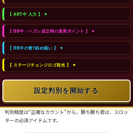
【 ART中 入力 】
▼
【 BB中・ハズレ成立時の真実ポイント 】
▼
【 RB中の青7斜め揃い 】
▼
【 ステージチェンジロゴ発光 】
▼
設定判別を開始する
判別精度は“正確なカウント”から。勝ち勝ち君は、スロッ
ターの必須アイテムです。