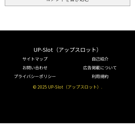
UP-Slot（アップスロット）
サイトマップ
自己紹介
お問い合わせ
広告掲載について
プライバシーポリシー
利用規約
© 2025 UP-Slot（アップスロット）.