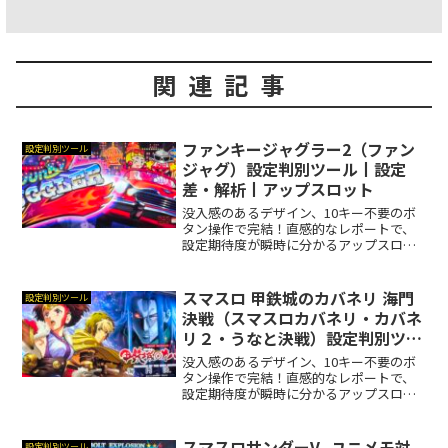
関連記事
ファンキージャグラー2（ファン
設定判別ツール
ジャグ）設定判別ツール丨設定
差・解析丨アップスロット
没入感のあるデザイン、10キー不要のボ
タン操作で完結！直感的なレポートで、
設定期待度が瞬時に分かるアップスロッ
トの判別ツール。実戦を想定した最適な
UIで、あなたの設定推測を強力にサポー
トします。
スマスロ 甲鉄城のカバネリ 海門
設定判別ツール
決戦（スマスロカバネリ・カバネ
リ２・うなと決戦）設定判別ツー
ル丨設定差・解析丨アップスロッ
​没入感のあるデザイン、10キー不要のボ
ト
タン操作で完結！直感的なレポートで、
設定期待度が瞬時に分かるアップスロッ
トの判別ツール。実戦を想定した最適な
UIで、あなたの設定推測を強力にサポー
トします。
スマスロサンダーV_ユニメモ対
設定判別ツール