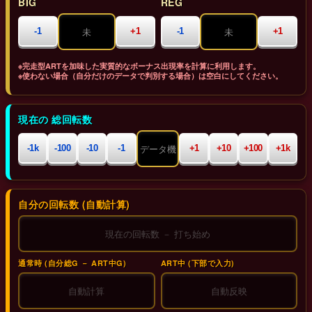
BIG
REG
-1
+1
-1
+1
※完走型ARTを加味した実質的なボーナス出現率を計算に利用します。
※使わない場合（自分だけのデータで判別する場合）は空白にしてください。
現在の 総回転数
-1k
-100
-10
-1
+1
+10
+100
+1k
自分の回転数 (自動計算)
通常時 (自分総G － ART中G)
ART中 (下部で入力)