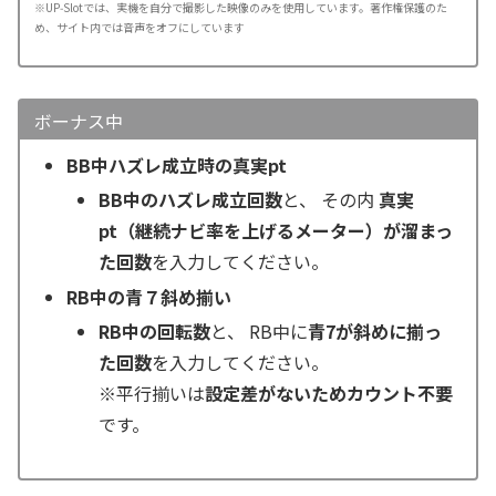
※UP‑Slotでは、実機を自分で撮影した映像のみを使用しています。著作権保護のた
め、サイト内では音声をオフにしています
ボーナス中
BB中ハズレ成立時の真実pt
BB中のハズレ成立回数
と、 その内
真実
pt（継続ナビ率を上げるメーター）が溜まっ
た回数
を入力してください。
RB中の青７斜め揃い
RB中の回転数
と、 RB中に
青7が斜めに揃っ
た回数
を入力してください。
※平行揃いは
設定差がないためカウント不要
です。