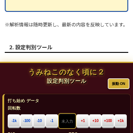
※解析情報は随時更新し、最新の内容を反映しています。
2. 設定判別ツール
うみねこのなく頃に２
設定判別ツール
振動 ON
打ち始め データ
回転数
-1k
-100
-10
-1
+1
+10
+100
+1k