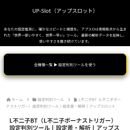
UP-Slot（アップスロット）
あなたの設定推測に、確かなスピードと精度を。 アプスロは実戦視点から生ま
れた「世界一使いやすく、世界一早い」ツール。 最新の解析データを反映し、
使いやすさを磨き続けています。
​全機種一覧 ▶︎ 設定判別ツールを使う
ホーム
設定判別ツール
L不二子BT（L不二子ボー
ナストリガー）設定判別ツール丨設定差・解析丨アップスロット
L不二子BT（L不二子ボーナストリガー）
設定判別ツール丨設定差・解析丨アップス