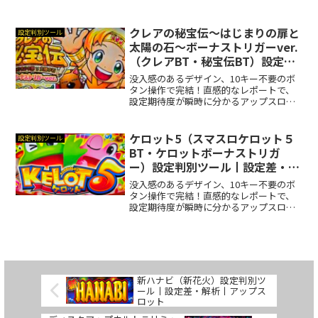
トの判別ツール。実戦を想定した最適な
UIで、あなたの設定推測を強力にサポー
トします。
クレアの秘宝伝～はじまりの扉と
設定判別ツール
太陽の石～ボーナストリガーver.
（クレアBT・秘宝伝BT）設定判
別ツール丨設定差・解析丨アップ
​没入感のあるデザイン、10キー不要のボ
スロット
タン操作で完結！直感的なレポートで、
設定期待度が瞬時に分かるアップスロッ
トの判別ツール。実戦を想定した最適な
UIで、あなたの設定推測を強力にサポー
トします。
ケロット5（スマスロケロット５
設定判別ツール
BT・ケロットボーナストリガ
ー）設定判別ツール丨設定差・解
析丨アップスロット
​没入感のあるデザイン、10キー不要のボ
タン操作で完結！直感的なレポートで、
設定期待度が瞬時に分かるアップスロッ
トの判別ツール。実戦を想定した最適な
UIで、あなたの設定推測を強力にサポー
トします。
新ハナビ（新花火）設定判別ツ
ール丨設定差・解析丨アップス
ロット