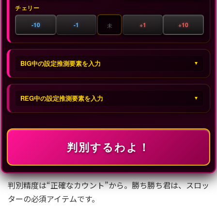
チェリー
-10
-1
+1
+10
BIG中の設定推測要素を入力
REG中の設定推測要素を入力
判別するわよ！
判別精度は“正確なカウント”から。勝ち勝ち君は、スロッ
ターの必須アイテムです。