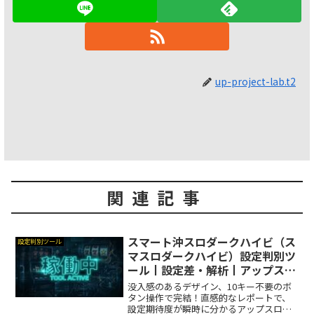
up-project-lab.t2
関連記事
スマート沖スロダークハイビ（ス
設定判別ツール
マスロダークハイビ）設定判別ツ
ール丨設定差・解析丨アップスロ
ット
没入感のあるデザイン、10キー不要のボ
タン操作で完結！直感的なレポートで、
設定期待度が瞬時に分かるアップスロッ