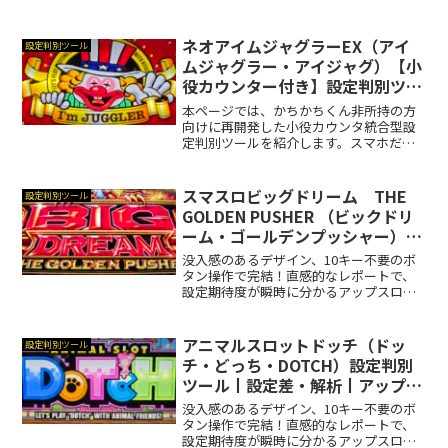
トの判別ツール。実戦を想定した最適な
UIで、あなたの設定推測を強力にサポー
トします。
ネオアイムジャグラーEX（アイ
設定判別ツール
ムジャグラー・アイジャグ）【小
役カウンター付き】設定判別ツー
ル丨設定差・解析丨アップスロッ
本ページでは、かちかちくん非所持の方
ト
向けに再開発した小役カウンタ統合型設
定判別ツールを紹介します。スマホだけ
で“カウント→判別→結果”まで一気に進
められる実戦用の補助ツールです。
スマスロビッグドリーム THE
設定判別ツール
GOLDEN PUSHER （ビックドリ
ーム・ゴールデンプッシャー）設
定判別ツール丨設定差・解析丨ア
没入感のあるデザイン、10キー不要のボ
ップスロット
タン操作で完結！直感的なレポートで、
設定期待度が瞬時に分かるアップスロッ
トの判別ツール。実戦を想定した最適な
UIで、あなたの設定推測を強力にサポー
トします。
アニマルスロットドッチ（ドッ
設定判別ツール
チ・どっち・DOTCH）設定判別
ツール丨設定差・解析丨アップス
ロット
​没入感のあるデザイン、10キー不要のボ
タン操作で完結！直感的なレポートで、
設定期待度が瞬時に分かるアップスロッ