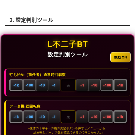
2. 設定判別ツール
L不二子BT
設定判別ツール
振動 ON
打ち始め（前任者）通常時回転数
-1k
-100
-10
-1
+1
+10
+100
+1k
データ機 総回転数
-1k
-100
-10
-1
+1
+10
+100
+1k
※筐体の十字キーの横の決定ボタンを押すとメニューから、
総回転とボーナス数を確認できるのでそこから入力