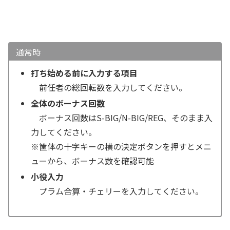
通常時
打ち始める前に入力する項目
前任者の総回転数を入力してください。
全体のボーナス回数
ボーナス回数はS-BIG/N-BIG/REG、そのまま入
力してください。
※筐体の十字キーの横の決定ボタンを押すとメニ
ューから、ボーナス数を確認可能
小役入力
プラム合算・チェリーを入力してください。